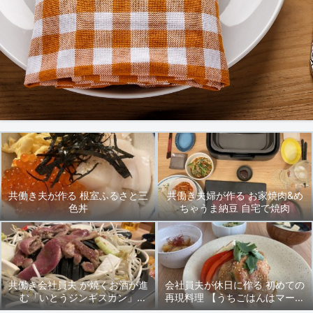
共働き夫が作る 根室ふるさと三
共働き夫婦が作る お家焼肉&め
色丼
ちゃうま納豆 自宅で焼肉
共働き会社員夫 が焼くお酒が進
会社員夫が休日に作る 初めての
む「いとうジンギスカン」
再現料理 【うちごはんはマーシ
2024/9/27(金)晩ごはん
ャもいっしょ♪】先輩の「豚ロー