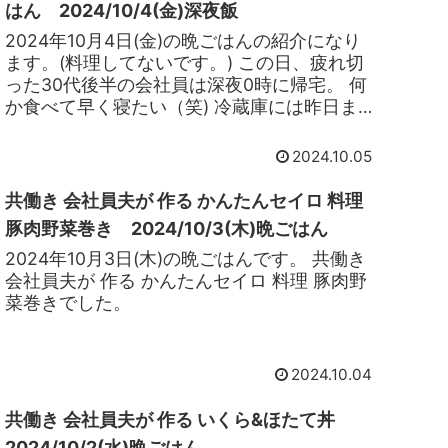
はん 2024/10/4(金)深夜飯
2024年10月4日(金)の晩ごはんの紹介になり
ます。(料理してないです。) この日、疲れ切
った30代後半の会社員は深夜0時に帰宅。 何
か食べて早く寝たい（笑) 冷蔵庫には昨日まで
に作ってきた「残り物ごはん」有り。 この
日、フードロスは0を掲げている僕は残り物ご
2024.10.05
はんを温めるという料理を行うことしまし
た。
共働き 会社員夫が 作る かんたんセイロ 料理
豚肉野菜巻き 2024/10/3(木)晩ごはん
2024年10月3日(木)の晩ごはんです。 共働き
会社員夫が 作る かんたんセイロ 料理 豚肉野
菜巻きでした。
2024.10.04
共働き 会社員夫が 作る いくら&ほたて丼
2024/10/2(水)晩ごはん