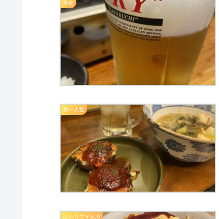
外食
男一人飯
ふたりで￥500