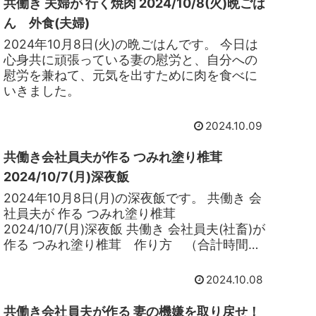
共働き 夫婦が 行く焼肉 2024/10/8(火)晩ごは
ん 外食(夫婦)
2024年10月8日(火)の晩ごはんです。 今日は
心身共に頑張っている妻の慰労と、自分への
慰労を兼ねて、元気を出すために肉を食べに
いきました。
2024.10.09
共働き会社員夫が作る つみれ塗り椎茸
2024/10/7(月)深夜飯
2024年10月8日(月)の深夜飯です。 共働き 会
社員夫が 作る つみれ塗り椎茸
2024/10/7(月)深夜飯 共働き 会社員夫(社畜)が
作る つみれ塗り椎茸 作り方 （合計時間
16分くらい） 1.つみれを椎茸に塗る 5分 2.
つみれ塗り椎茸を焼く 10分 3.ソースを作
2024.10.08
る 1分 完成
共働き会社員夫が作る 妻の機嫌を取り戻せ！