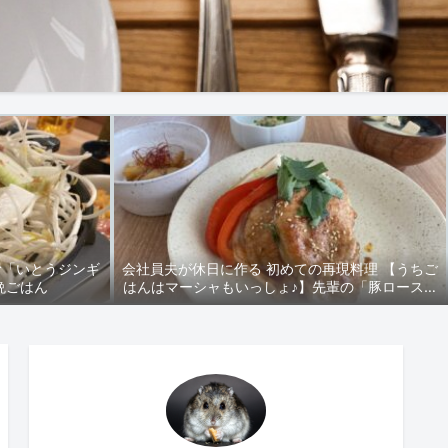
む「いとうジンギ
会社員夫が休日に作る 初めての再現料理 【うちご
)晩ごはん
はんはマーシャもいっしょ♪】先輩の「豚ロース丼
＆じゃがいものきんぴら」