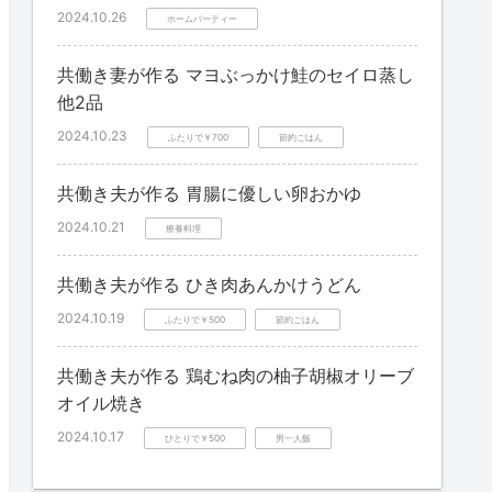
2024.10.26
ホームパーティー
共働き妻が作る マヨぶっかけ鮭のセイロ蒸し
他2品
2024.10.23
ふたりで￥700
節約ごはん
共働き夫が作る 胃腸に優しい卵おかゆ
2024.10.21
療養料理
共働き夫が作る ひき肉あんかけうどん
2024.10.19
ふたりで￥500
節約ごはん
共働き夫が作る 鶏むね肉の柚子胡椒オリーブ
オイル焼き
2024.10.17
ひとりで￥500
男一人飯