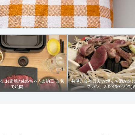
る お家焼肉&めちゃうま納豆 自宅
共働き会社員夫 が焼くお酒が進
で焼肉
スカン」2024/9/27(金