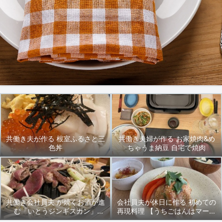
共働き夫が作る 根室ふるさと三
共働き夫婦が作る お家焼肉&め
色丼
ちゃうま納豆 自宅で焼肉
共働き会社員夫 が焼くお酒が進
会社員夫が休日に作る 初めての
む「いとうジンギスカン」
再現料理 【うちごはんはマーシ
2024/9/27(金)晩ごはん
ャもいっしょ♪】先輩の「豚ロー