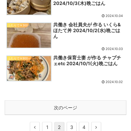
2024/10/3(木)晩ごはん
2024.10.04
共働き 会社員夫が 作る いくら&
ふたりで￥300
ほたて丼 2024/10/2(水)晩ごは
ん
2024.10.03
共働き保育士妻 が作る チャプチ
ふたりで￥900～
ェetc 2024/10/1(火)晩ごはん
2024.10.02
次のページ
前
次
1
2
3
4