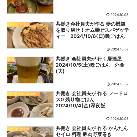
2024.10.08
共働き会社員夫が作る 妻の機嫌
ふたりで￥500
を取り戻せ！オム乗せスパゲッテ
ィー 2024/10/6(日)晩ごはん
2024.10.07
共働き 会社員夫が 行く居酒屋
外食
2024/10/5(土)晩ごはん 外食
(夫)
2024.10.07
共働き 会社員夫が 作る フードロ
フードロス0 残り物料理
ス0 残り物ごはん
2024/10/4(金)深夜飯
2024.10.05
共働き 会社員夫が 作る かんたん
ふたりで￥700
セイロ 料理 豚肉野菜巻き