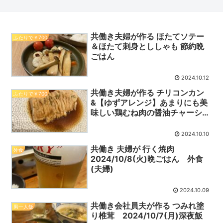
ス丼＆じゃがいものきんぴら」
共働き夫婦が作る ほたてソテー
ふたりで￥700
＆ほたて刺身とししゃも 節約晩
ごはん
2024.10.12
共働き夫婦が作る チリコンカン
ふたりで￥700
&【ゆずアレンジ】あまりにも美
味しい鶏むね肉の醤油チャーシュ
ー 節約晩ごはん
2024.10.10
共働き 夫婦が 行く焼肉
外食
2024/10/8(火)晩ごはん 外食
(夫婦)
2024.10.09
共働き会社員夫が作る つみれ塗
男一人飯
り椎茸 2024/10/7(月)深夜飯