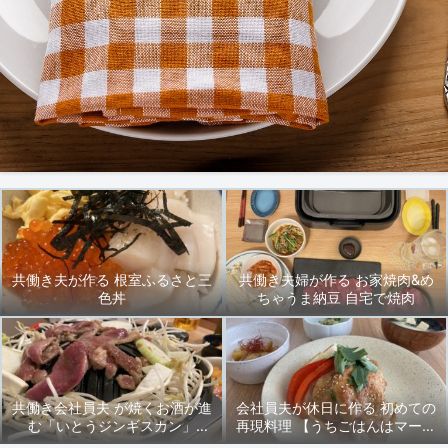
共働き夫が作る 根室ふるさと三
共働き夫婦が作る お家焼肉&め
色丼
ちゃうま納豆 自宅で焼肉
共働き会社員夫 が焼くお酒が進
会社員夫が休日に作る 初めての
む「いとうジンギスカン」
再現料理 【うちごはんはマーシ
2024/9/27(金)晩ごはん
ャもいっしょ♪】先輩の「豚ロー