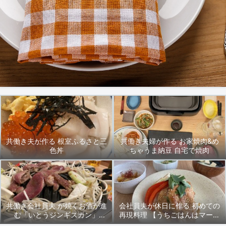
共働き夫が作る 根室ふるさと三
共働き夫婦が作る お家焼肉&め
色丼
ちゃうま納豆 自宅で焼肉
共働き会社員夫 が焼くお酒が進
会社員夫が休日に作る 初めての
む「いとうジンギスカン」
再現料理 【うちごはんはマーシ
2024/9/27(金)晩ごはん
ャもいっしょ♪】先輩の「豚ロー