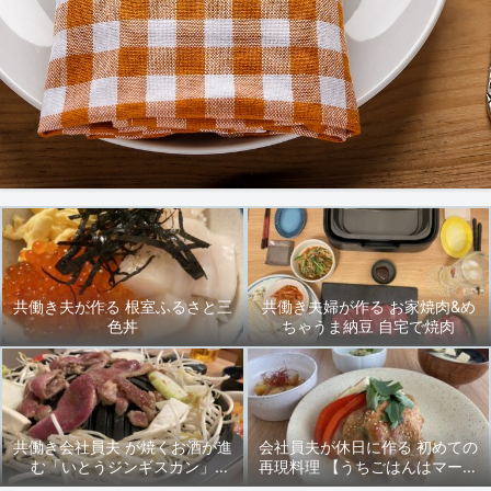
共働き夫が作る 根室ふるさと三
共働き夫婦が作る お家焼肉&め
色丼
ちゃうま納豆 自宅で焼肉
共働き会社員夫 が焼くお酒が進
会社員夫が休日に作る 初めての
む「いとうジンギスカン」
再現料理 【うちごはんはマーシ
2024/9/27(金)晩ごはん
ャもいっしょ♪】先輩の「豚ロー